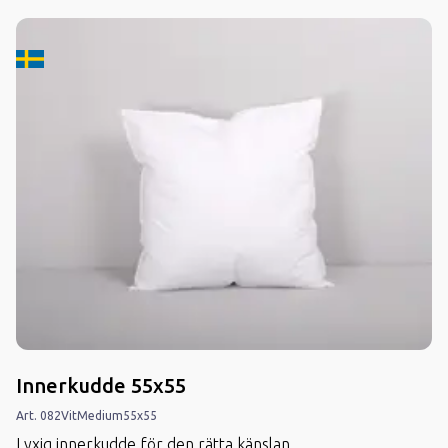
Tillverkard i Sverige
Innerkudde 55x55
Art.
082
Vit
Medium
55x55
Lyxig innerkudde för den rätta känslan