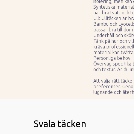
isolering, men kan 
Syntetiska material
har bra tvätt och 
Ull: Ulltäcken är 
Bambu och Lyocell:
passar bra till dom
Underhåll och sköt
Tänk på hur och vil
kräva professionell
material kan tvätt
Personliga behov
Överväg specifika 
och textur. Är du i
Att välja rätt täc
preferenser. Genom 
lugnande och åter
Svala täcken