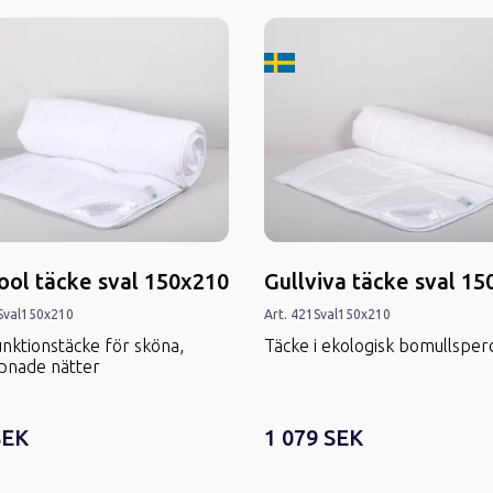
kard i Sverige
Tillverkard i Sverige
ool täcke sval 150x210
Gullviva täcke sval 1
Sval
150x210
Art.
421
Sval
150x210
unktionstäcke för sköna,
Täcke i ekologisk bomullsper
pnade nätter
SEK
1 079 SEK