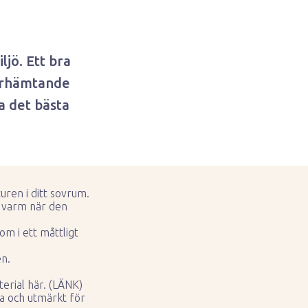
ljö. Ett bra
terhämtande
a det bästa
uren i ditt sovrum.
i varm när den
m i ett måttligt
en.
terial här. (LÄNK)
iga och utmärkt för