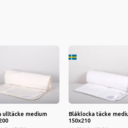
kard i Sverige
Tillverkard i Sverige
n ulltäcke medium
Blåklocka täcke med
200
150x210