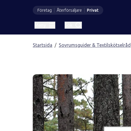
Företag
Återförsäljare
Privat
Meny
Sök
Startsida
Sovrumsguider & Textilskötselråd