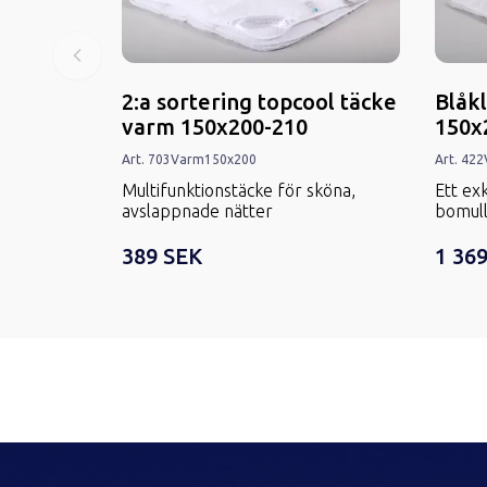
2:a sortering topcool täcke
Blåk
varm 150x200-210
150x
Art.
703
Varm
150x200
Art.
422
Multifunktionstäcke för sköna,
Ett exk
avslappnade nätter
bomull
389 SEK
1 36