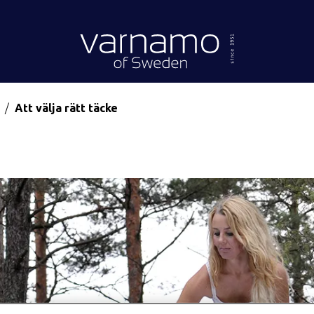
Gå till innehåll
Header.homePage
Att välja rätt täcke