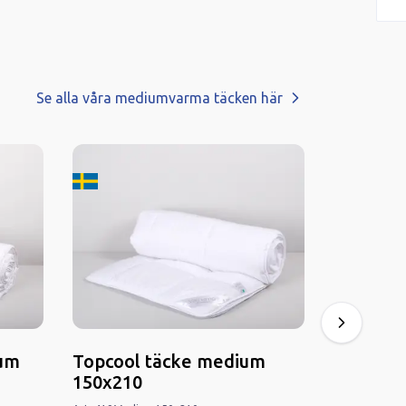
Se alla våra mediumvarma täcken här
Tillverkard i Sverige
Tillverkard
ium
Topcool täcke medium
Gullviv
150x210
150x210