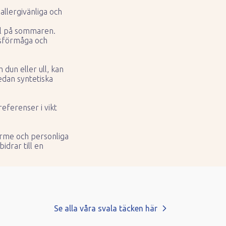
allergivänliga och
val på sommaren.
gsförmåga och
 dun eller ull, kan
edan syntetiska
eferenser i vikt
ärme och personliga
idrar till en
Se alla våra svala täcken här