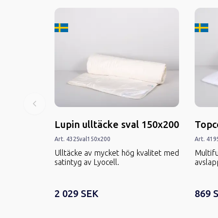
Tillverkard i Sverige
Tillver
Lupin ulltäcke sval 150x200
Topc
Art.
432
Sval
150x200
Art.
419
Ulltäcke av mycket hög kvalitet med
Multif
satintyg av Lyocell.
avslap
2 029 SEK
869 