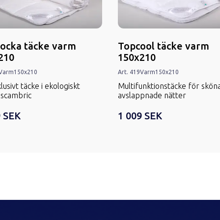
locka täcke varm
Topcool täcke varm
210
150x210
Varm
150x210
Art.
419
Varm
150x210
lusivt täcke i ekologiskt
Multifunktionstäcke för sköna
scambric
avslappnade nätter
9 SEK
1 009 SEK