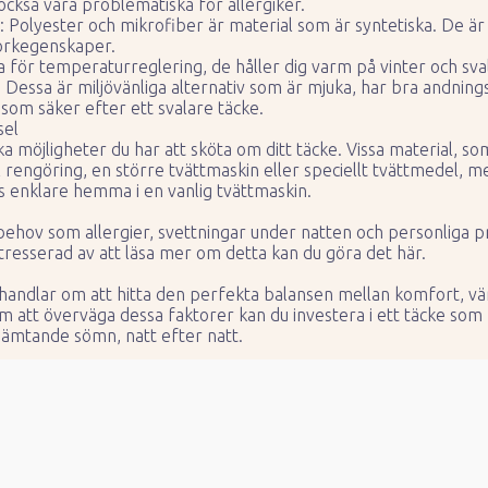
också vara problematiska för allergiker.
: Polyester och mikrofiber är material som är syntetiska. De är 
torkegenskaper.
bra för temperaturreglering, de håller dig varm på vinter och s
 Dessa är miljövänliga alternativ som är mjuka, har bra andnin
 som säker efter ett svalare täcke.
sel
ka möjligheter du har att sköta om ditt täcke. Vissa material, som
 rengöring, en större tvättmaskin eller speciellt tvättmedel, m
as enklare hemma i en vanlig tvättmaskin.
behov som allergier, svettningar under natten och personliga pr
ntresserad av att läsa mer om detta kan du göra det
här.
ke handlar om att hitta den perfekta balansen mellan komfort, v
att överväga dessa faktorer kan du investera i ett täcke som b
hämtande sömn, natt efter natt.