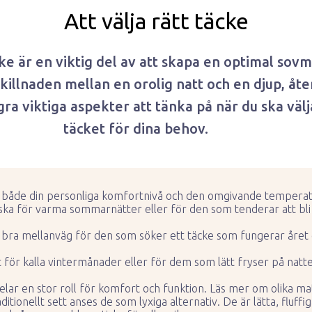
Att välja rätt täcke
cke är en viktig del av att skapa en optimal sovmi
killnaden mellan en orolig natt och en djup, å
ra viktiga aspekter att tänka på när du ska välj
täcket för dina behov.
a både din personliga komfortnivå och den omgivande temperat
liska för varma sommarnätter eller för den som tenderar att bl
bra mellanväg för den som söker ett täcke som fungerar året o
 för kalla vintermånader eller för dem som lätt fryser på natt
pelar en stor roll för komfort och funktion. Läs mer om olika ma
ditionellt sett anses de som lyxiga alternativ. De är lätta, fluff