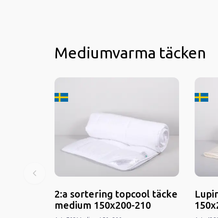
Mediumvarma täcken
Tillverkard i Sverige
Tillver
2:a sortering topcool täcke
Lupi
medium 150x200-210
150x