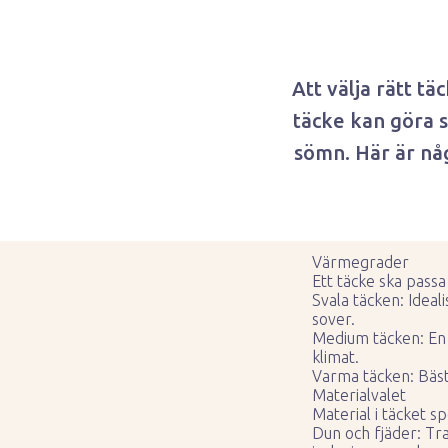
Att välja rätt tä
täcke kan göra s
sömn. Här är någ
Värmegrader
Ett täcke ska pass
Svala täcken: Idea
sover.
Medium täcken: En 
klimat.
Varma täcken: Bäst
Materialvalet
Material i täcket s
Dun och fjäder: Tra