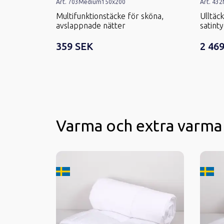
Art.
703
Medium
150x200
Art.
432
Multifunktionstäcke för sköna,
Ulltäc
avslappnade nätter
satinty
359 SEK
2 46
Varma och extra varma
Tillverkard i Sverige
Tillver