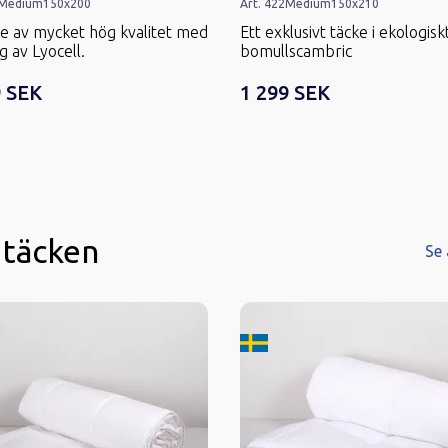
Medium
150x200
Art.
422
Medium
150x210
ke av mycket hög kvalitet med
Ett exklusivt täcke i ekologisk
g av Lyocell.
bomullscambric
9 SEK
1 299 SEK
 täcken
Se 
kard i Sverige
Tillverkard i Sverige