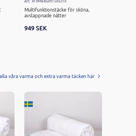
Art.
419
Medium
150x210
Art.
421
Medi
t
Multifunktionstäcke för sköna,
Täcke i eko
avslappnade nätter
949 SEK
1 139 SE
alla våra varma och extra varma täcken här
Tillverkard i Sverige
Tillverkard