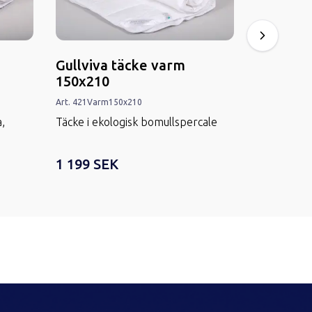
Gullviva täcke varm
Gullviva
150x210
220x220
Art.
421
Varm
150x210
Art.
421
Varm
,
Täcke i ekologisk bomullspercale
Täcke i eko
1 199 SEK
1 829 SE