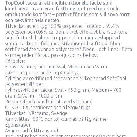
TopCool täcke är ett multifunktionellt täcke som
kombinerar avancerad fukttransport med mjuk och
omslutande komfort – perfekt för dig som vill sova torrt
och bekvämt hela natten.
Tillverkat av ett tyg i 60 % polyester TopCool, 39,4 %
polyester och 0,6 % carbon, vilket effektivt transporterar
bort fukt och hjälper kroppen till en mer avslappnad
sömn. Täcket är fyllt med silikoniserad SoftCool fiber –
certifierad återvunnen polyesterhålfiber – och finns i flera
värmegrader för att passa just dina behov.
Fördelar:
Finns i värmegraderna: Sval, Medium och Varm
Fukttransporterande TopCool-tyg
Fyllning av certifierad återvunnen silikoniserad SoftCool
polyesterhålfiber
Fyllnadsvikt per täcke; Sval - 450 gram, Medium - 700
gram & Varm - 1000 gram
Rutstickat och bandkantat med vitt band
OEKO-TEX-certifierat och allergivänligt
Tillverkat i Värnamo, Sverige
Kan tvättas i 60 °C och torktumlas på låg värme
Egenskaper
Avancerad fukttransport
TopCool-teknologin i tyget transporterar effektivt bort