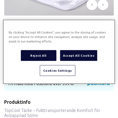
Föregående
Nästa
Topcool täcke sval 150x210
By clicking “Accept All Cookies”, you agree to the storing of cookies
on your device to enhance site navigation, analyze site usage, and
Art.
419
assist in our marketing efforts.
Multifunktionstäcke för sköna, avslappnade nätter
Reject All
Accept All Cookies
Betalningsalternativ med Klarna
Cookies Settings
Fri frakt med Postnord över 999 kr
Produktinfo
TopCool Täcke – Fukttransporterande Komfort för
Avslappnad Sömn