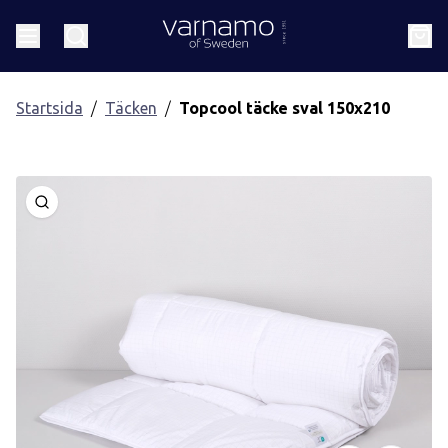
Gå till innehåll
Header.homePage
Meny
Sök
Kund
Startsida
Täcken
Topcool täcke sval 150x210
Öppna