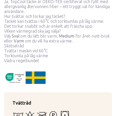
Ja, TopCool täcke är OEKO-TEX-certifierat och fyllt med
allergivänlig återvunnen fiber – ett tryggt val för känsliga
användare.
Hur tvättar och torkar jag täcket?
Täcket kan tvättas i 60 °C och torktumlas på låg värme.
Det torkar snabbt och är enkelt att fräscha upp.
Vilken värmegrad ska jag välja?
Välj
Sval
om du lätt blir varm,
Medium
för året-runt-bruk
eller
Varm
om du vill ha extra värme.
Skötselråd
Tvätta i maskin vid 60 °C
Torktumla på låg värme
Vädra regelbundet
ProductDetail.madeInSweden
OekoTex22282
SE 22-282
RISE
Tvättråd
60 - Kan vattentvättas i maskin eller för hand
Kan ej blekas
Kan inte strykas
Tål inte starkare tvättvätskor än per
Torktumling i låg temperatur