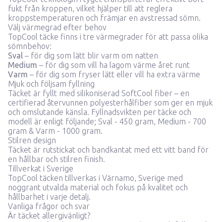
fukt från kroppen, vilket hjälper till att reglera
kroppstemperaturen och främjar en avstressad sömn.
Välj värmegrad efter behov
TopCool täcke finns i tre värmegrader för att passa olika
sömnbehov:
Sval
– för dig som lätt blir varm om natten
Medium
– för dig som vill ha lagom värme året runt
Varm
– för dig som fryser lätt eller vill ha extra värme
Mjuk och följsam fyllning
Täcket är fyllt med silikoniserad SoftCool fiber – en
certifierad återvunnen polyesterhålfiber som ger en mjuk
och omslutande känsla. Fyllnadsvikten per täcke och
modell är enligt följande; Sval - 450 gram, Medium - 700
gram & Varm - 1000 gram.
Stilren design
Täcket är rutstickat och bandkantat med ett vitt band för
en hållbar och stilren finish.
Tillverkat i Sverige
TopCool täcken tillverkas i Värnamo, Sverige med
noggrant utvalda material och fokus på kvalitet och
hållbarhet i varje detalj.
Vanliga frågor och svar
Är täcket allergivänligt?