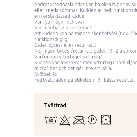
Andrasorteringskuddar kan ha olika typer av skö
eller sneda sömmar. Kudden är helt funktionsdu
en förstaklassad kudde.
Vanliga frågor och svar
Vad innebär 2:a sortering?
Att kudden kan ha mindre skönhetsfel (t.ex. flä
funktionsduglig.
Gäller bytes- eller returrätt?
Nej, ingen bytes-/returrätt gäller för 2:a sorter
Varför kan yttertyget skilja sig?
Kudden kan levereras med yttertyg i bomull/po
microfiber och det går inte att välja.
Skötselråd
Följ tvättråden på etiketten för bästa resultat.
Tvättråd
60 - Kan vattentvättas i maskin eller för 
Kan ej blekas
Kan inte strykas
Tål inte starkare tvättv
Torktumling i lå