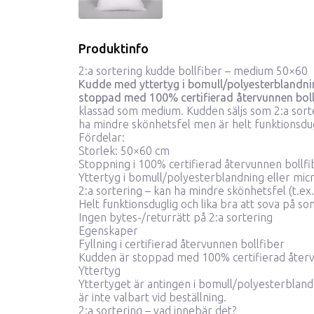
Produktinfo
2:a sortering kudde bollfiber – medium 50×60
Kudde med yttertyg i bomull/polyesterblandning 
stoppad med 100% certifierad återvunnen bollf
klassad som medium. Kudden säljs som 2:a sorte
ha mindre skönhetsfel men är helt funktionsdug
Fördelar:
Storlek: 50×60 cm
Stoppning i 100% certifierad återvunnen bollfi
Yttertyg i bomull/polyesterblandning eller micr
2:a sortering – kan ha mindre skönhetsfel (t.ex.
Helt funktionsduglig och lika bra att sova på s
Ingen bytes-/returrätt på 2:a sortering
Egenskaper
Fyllning i certifierad återvunnen bollfiber
Kudden är stoppad med 100% certifierad återv
Yttertyg
Yttertyget är antingen i bomull/polyesterblandn
är inte valbart vid beställning.
2:a sortering – vad innebär det?