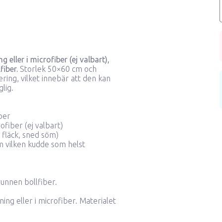
eller i microfiber (ej valbart),
iber.
Storlek 50×60 cm och
ring, vilket innebär att den kan
lig.
ber
ofiber (ej valbart)
 fläck, sned söm)
om vilken kudde som helst
unnen bollfiber.
ing eller i microfiber. Materialet