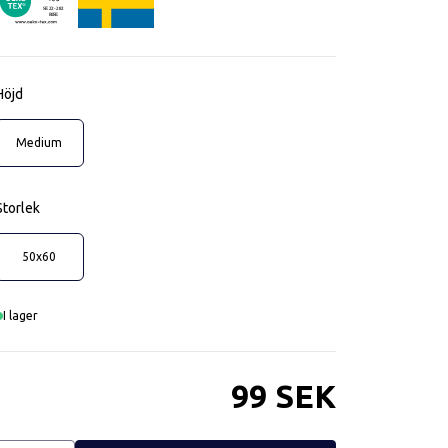
OekoTex22282
SE 22-282
RISE
Höjd
Medium
Storlek
50x60
I lager
99 SEK