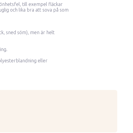
nhetsfel, till exempel fläckar
glig och lika bra att sova på som
ck, sned söm), men är helt
ing.
lyesterblandning eller
hand
ätskor än perkloretylen
g temperatur