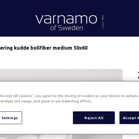
Gå till innehåll
Header.homePage
tering kudde bollfiber medium 50x60
 “Accept All Cookies”, you agree to the storing of cookies on your device to enhanc
analyze site usage, and assist in our marketing efforts.
 Settings
Reject All
Accept 