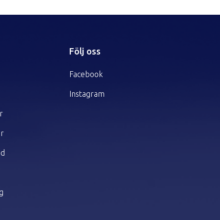
r
Följ oss
Facebook
Instagram
r
er
dd
ng