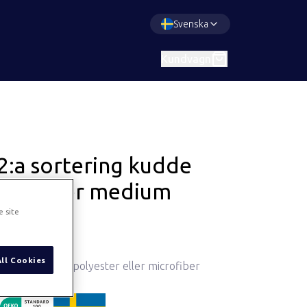
Svenska
Kundvagn
2:a sortering kudde
bollfiber medium
50x60
e site
Art.
703
All Cookies
Kudde i bomull/polyester eller microfiber
ProductDetail.madeInSweden