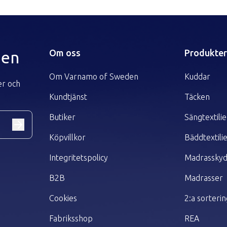
Om oss
Produkte
den
Om Varnamo of Sweden
Kuddar
er och
Kundtjänst
Täcken
Butiker
Sängtextilie
Köpvillkor
Bäddtextili
Integritetspolicy
Madrassky
B2B
Madrasser
Cookies
2:a sorteri
Fabriksshop
REA