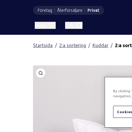
Företag
Återförsäljare
Privat
Meny
Sök
Startsida
2:a sortering
Kuddar
2:a sor
Öppna
By clicking
navigation, 
Cookies