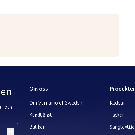
hand
ätskor än perkloretylen
las
Om oss
Produkte
den
Om Varnamo of Sweden
Kuddar
er och
Kundtjänst
Täcken
Butiker
Sängtextilie