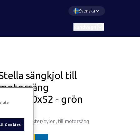
Svenska
Kundvagn
Stella sängkjol till
motorsäng
105x200x52 - grön
e site
Art.
677
Sängkjol i polyester/nylon, till motorsäng
All Cookies
ProductDetail.madeInSweden