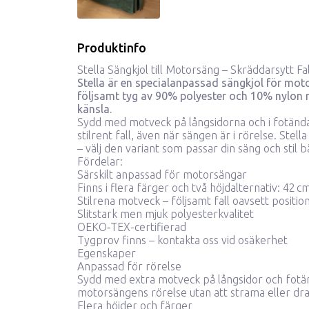
Produktinfo
Stella Sängkjol till Motorsäng – Skräddarsytt F
Stella är en specialanpassad sängkjol för motor
följsamt tyg av 90% polyester och 10% nylon
m
känsla.
Sydd med motveck på långsidorna och i fotända
stilrent fall, även när sängen är i rörelse. Stella
– välj den variant som passar din säng och stil b
Fördelar:
Särskilt anpassad för motorsängar
Finns i flera färger och två höjdalternativ: 42 
Stilrena motveck – följsamt fall oavsett positio
Slitstark men mjuk polyesterkvalitet
OEKO‑TEX-certifierad
Tygprov finns –
kontakta oss vid osäkerhet
Egenskaper
Anpassad för rörelse
Sydd med extra motveck på långsidor och fotän
motorsängens rörelse utan att strama eller dra
Flera höjder och färger