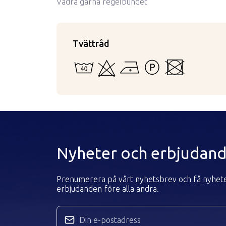
Vädra gärna regelbundet
Tvättråd
40 - Kan vattentvättas i maskin eller för 
Kan ej blekas
Strykning med låg temperatur
Tål inte starkare tvättv
Kan inte torktum
Nyheter och erbjudan
Prenumerera på vårt nyhetsbrev och få nyhet
erbjudanden före alla andra.
Din e-postadress