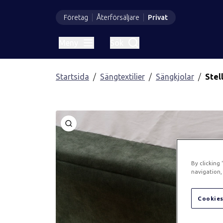
Företag
Återförsäljare
Privat
Meny
Sök
Startsida
Sängtextilier
Sängkjolar
Stel
Öppna
By clicking
navigation, 
Cookies