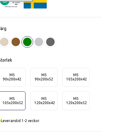
OekoTex110792
SE-11-0792
RISE
Färg
Beige
Brun
Grön
Ljusgrå
Mörkgrå
Storlek
MS
MS
MS
90x200x42
90x200x52
105x200x42
MS
MS
MS
105x200x52
120x200x42
120x200x52
Leveranstid 1-2 veckor