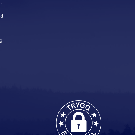
er
dd
ng