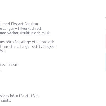
all med Elegant Struktur
sängar – tillverkad i ett
ed vacker struktur och mjuk
ns hörn för att ge ett jämnt och
 finns i flera färger och två höjder
äst.
cm och 52 cm
n
dans hörn för att följa
 snett.