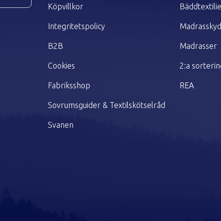
Köpvillkor
Bäddtextili
Integritetspolicy
Madrassky
B2B
Madrasser
Cookies
2:a sorteri
Fabriksshop
REA
Sovrumsguider & Textilskötselråd
Svanen