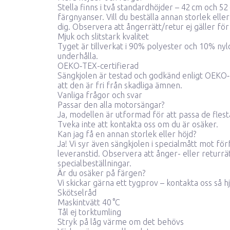
Stella finns i två standardhöjder – 42 cm och 52
färgnyanser. Vill du beställa annan storlek elle
dig.
Observera att ångerrätt/retur ej gäller för 
Mjuk och slitstark kvalitet
Tyget är tillverkat i 90% polyester och 10% nylo
underhålla.
OEKO‑TEX-certifierad
Sängkjolen är testad och godkänd enligt OEKO‑
att den är fri från skadliga ämnen.
Vanliga frågor och svar
Passar den alla motorsängar?
Ja, modellen är utformad för att passa de fles
Tveka inte att
kontakta oss
om du är osäker.
Kan jag få en annan storlek eller höjd?
Ja! Vi syr även sängkjolen i specialmått mot fö
leveranstid.
Observera att ånger- eller returrät
specialbeställningar.
Är du osäker på färgen?
Vi skickar gärna ett tygprov –
kontakta oss så hj
Skötselråd
Maskintvätt 40 °C
Tål ej torktumling
Stryk på låg värme om det behövs