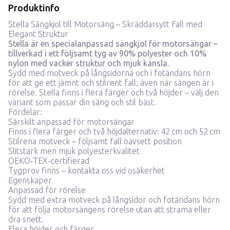
Produktinfo
Stella Sängkjol till Motorsäng – Skräddarsytt Fall med
Elegant Struktur
Stella är en specialanpassad sängkjol för motorsängar –
tillverkad i ett följsamt tyg av 90% polyester och 10%
nylon
med vacker struktur och mjuk känsla.
Sydd med motveck på långsidorna och i fotändans hörn
för att ge ett jämnt och stilrent fall, även när sängen är i
rörelse. Stella finns i flera färger och två höjder – välj den
variant som passar din säng och stil bäst.
Fördelar:
Särskilt anpassad för motorsängar
Finns i flera färger och två höjdalternativ: 42 cm och 52 cm
Stilrena motveck – följsamt fall oavsett position
Slitstark men mjuk polyesterkvalitet
OEKO‑TEX-certifierad
Tygprov finns –
kontakta oss vid osäkerhet
Egenskaper
Anpassad för rörelse
Sydd med extra motveck på långsidor och fotändans hörn
för att följa motorsängens rörelse utan att strama eller
dra snett.
Flera höjder och färger