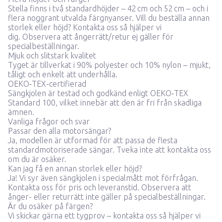
Stella finns i två standardhöjder – 42 cm och 52 cm – och i
flera noggrant utvalda färgnyanser. Vill du beställa annan
storlek eller höjd?
Kontakta oss så hjälper vi
dig.
Observera att ångerrätt/retur ej gäller för
specialbeställningar.
Mjuk och slitstark kvalitet
Tyget är tillverkat i 90% polyester och 10% nylon – mjukt,
tåligt och enkelt att underhålla.
OEKO‑TEX-certifierad
Sängkjolen är testad och godkänd enligt OEKO‑TEX
Standard 100, vilket innebär att den är fri från skadliga
ämnen.
Vanliga frågor och svar
Passar den alla motorsängar?
Ja, modellen är utformad för att passa de flesta
standardmotoriserade sängar. Tveka inte att
kontakta oss
om du är osäker.
Kan jag få en annan storlek eller höjd?
Ja! Vi syr även sängkjolen i specialmått mot förfrågan.
Kontakta oss för pris och leveranstid.
Observera att
ånger- eller returrätt inte gäller på specialbeställningar.
Är du osäker på färgen?
Vi skickar gärna ett tygprov –
kontakta oss så hjälper vi