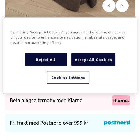
Föregående
Nästa
Stella sängkjol till
By clicking “Accept All Cookies”, you agree to the storing of cookies
on your device to enhance site navigation, analyze site usage, and
motorsäng 105x200x52 -
assist in our marketing efforts.
brun
Reject All
Accept All Cookies
Art.
677
Cookies Settings
Sängkjol i polyester/nylon, till motorsäng
Betalningsalternativ med Klarna
Fri frakt med Postnord över 999 kr