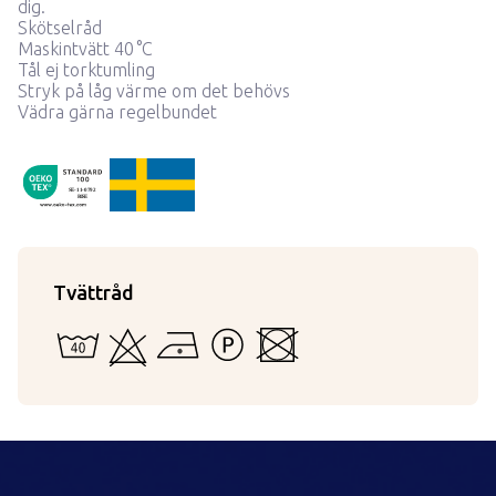
dig.
Skötselråd
Maskintvätt 40 °C
Tål ej torktumling
Stryk på låg värme om det behövs
Vädra gärna regelbundet
ProductDetail.madeInSweden
OekoTex110792
SE-11-0792
RISE
Tvättråd
40 - Kan vattentvättas i maskin eller för hand
Kan ej blekas
Strykning med låg temperatur
Tål inte starkare tvättvätskor än per
Kan inte torktumlas