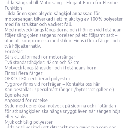
Tilda Sängkjol till Motorsäng – Elegant Form för Flexibel
Funktion
Tilda är en specialsydd sängkjol anpassad för
motorsängar, tillverkad i ett mjukt tyg av 100 % polyester
med fin struktur och vackert fall.
Med motveck längs långsidorna och i hörnen vid fotändan
följer sängkjolen sängens rörelser på ett följsamt sätt –
utan att kompromissa med stilen. Finns i flera färger och
två höjdalternativ.
Fördelar:
Särskilt utformad för motorsängar
Två standardhöjder: 42 cm och 52 cm
Motveck längs långsidor och i fotändans hörn
Finns i flera färger
OEKO‑TEX-certifierad polyester
Tygprov finns vid förfrågan –
Kontakta oss här
Kan beställas i specialmått (ånger-/bytesrätt gäller ej)
Egenskaper
Anpassad för rörelse
Sydd med generösa motveck på sidorna och i fotändan
för att sängkjolen ska hänga snyggt även när sängen höjs
eller sänks.
Mjuk och tålig polyester
Tilda är tillverkad i ett slitstarkt men mjukt tyg som ger