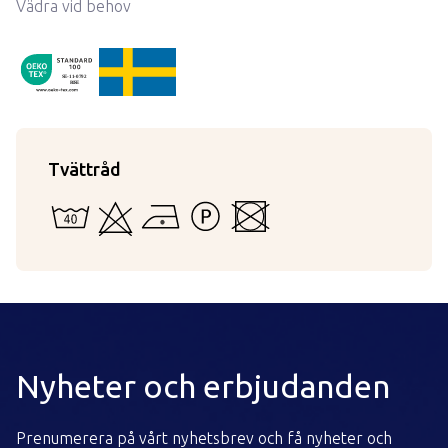
Vädra vid behov
ProductDetail.madeInSweden
OekoTex110792
SE-11-0792
RISE
Tvättråd
40 - Kan vattentvättas i maskin eller för hand
Kan ej blekas
Strykning med låg temperatur
Tål inte starkare tvättvätskor än per
Kan inte torktumlas
Nyheter och erbjudanden
Prenumerera på vårt nyhetsbrev och få nyheter och