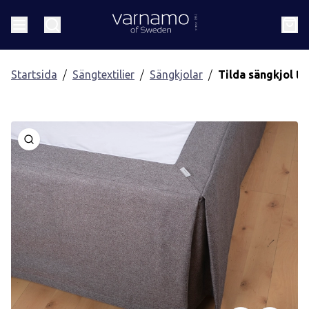
Gå till innehåll
Header.homePage
Meny
Sök
Kund
Startsida
Sängtextilier
Sängkjolar
Tilda sängkjol t
Öppna