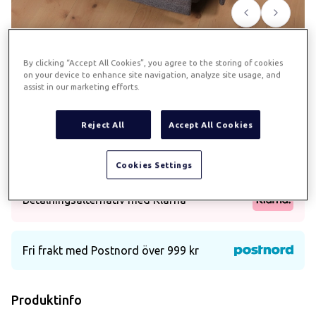
Föregående
Nästa
By clicking “Accept All Cookies”, you agree to the storing of cookies
Tilda sängkjol till motorsäng
on your device to enhance site navigation, analyze site usage, and
assist in our marketing efforts.
105x200x52 - grå
Reject All
Accept All Cookies
Art.
682
Sängkjol i polyester, till motorsäng
Cookies Settings
Betalningsalternativ med Klarna
Fri frakt med Postnord över 999 kr
Produktinfo