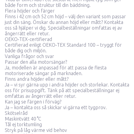
både form och struktur till din bäddning.
Flera höjder och färger
Finns i 42 cm och 52 cm höjd – välj den variant som passar
just din säng. Önskar du annan höjd eller mått?
Kontakta
oss så hjälper vi dig.
Specialbeställningar omfattas ej av
ångerrätt eller retur.
OEKO‑TEX-certifierad
Certifierad enligt OEKO‑TEX Standard 100 – tryggt för
både dig och miljön.
Vanliga frågor och svar
Passar den alla motorsängar?
Ja, modellen är anpassad för att passa de flesta
motoriserade sängar på marknaden.
Finns andra höjder eller mått?
Ja – vi syr gärna upp i andra höjder och storlekar.
Kontakta
oss för prisuppgift.
Tänk på att specialbeställningar ej
omfattas av ångerrätt eller retur.
Kan jag se färgen i förväg?
Ja –
kontakta oss så skickar vi gärna ett tygprov.
Skötselråd
Maskintvätt 40 °C
Tål ej torktumling
Stryk på låg värme vid behov