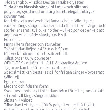
Tilda Sängkjol – Tidlös Design i Mjuk Polyester
Tilda är en klassisk sängkjol i mjuk och slitstark
polyester, sydd med omsorg för ett elegant uttryck i
sovrummet.
Med diskreta motveck i fotändans hörn faller tyget
vackert längs sängens kanter. Tilda finns i flera färger och
storlekar samt i två olika höjder – vilket gör det enkelt att
anpassa efter både sängtyp och stil.
Fördelar:
Finns i flera färger och storlekar
Två standardhöjder: 42 cm och 52 cm
Motveck i hörnen för ett stilrent fall
Tåligt tyg i 100 % polyester
OEKO‑TEX-certifierad – fri från skadliga ämnen
Tygprov kan beställas –
kontakta oss här
Specialmått kan beställas på förfrågan (ånger-/bytesrätt
gäller ej)
Egenskaper
Elegant och följsam form
Sydd med motveck i fotändans hörn för ett symmetriskt,
stilrent fall längs sängens sidor.
Slitstark kvalitet
Tillverkad i ett tyg av 100 % polyester – ett lättskött
material som kombinerar mjukhet och hållbarhet.