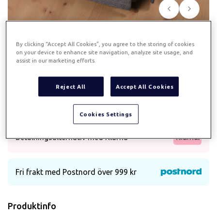
Föregående
Nästa
By clicking “Accept All Cookies”, you agree to the storing of cookies
Tilda sängkjol 160x200x52 -
on your device to enhance site navigation, analyze site usage, and
assist in our marketing efforts.
grå
Reject All
Accept All Cookies
Art.
682
Sängkjol i polyester
Cookies Settings
Betalningsalternativ med Klarna
Fri frakt med Postnord över 999 kr
Produktinfo