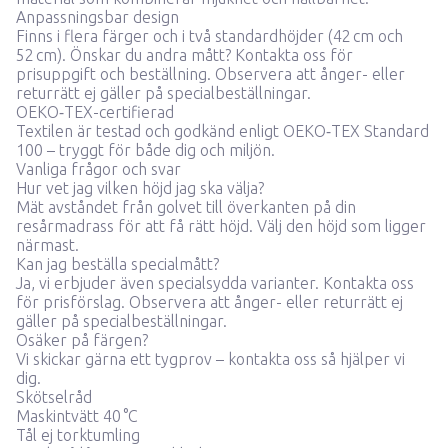
Anpassningsbar design
Finns i flera färger och i två standardhöjder (42 cm och
52 cm). Önskar du andra mått?
Kontakta oss för
prisuppgift och beställning.
Observera att ånger- eller
returrätt ej gäller på specialbeställningar.
OEKO‑TEX-certifierad
Textilen är testad och godkänd enligt OEKO‑TEX Standard
100 – tryggt för både dig och miljön.
Vanliga frågor och svar
Hur vet jag vilken höjd jag ska välja?
Mät avståndet från golvet till överkanten på din
resårmadrass för att få rätt höjd. Välj den höjd som ligger
närmast.
Kan jag beställa specialmått?
Ja, vi erbjuder även specialsydda varianter.
Kontakta oss
för prisförslag.
Observera att ånger- eller returrätt ej
gäller på specialbeställningar.
Osäker på färgen?
Vi skickar gärna ett tygprov –
kontakta oss så hjälper vi
dig.
Skötselråd
Maskintvätt 40 °C
Tål ej torktumling