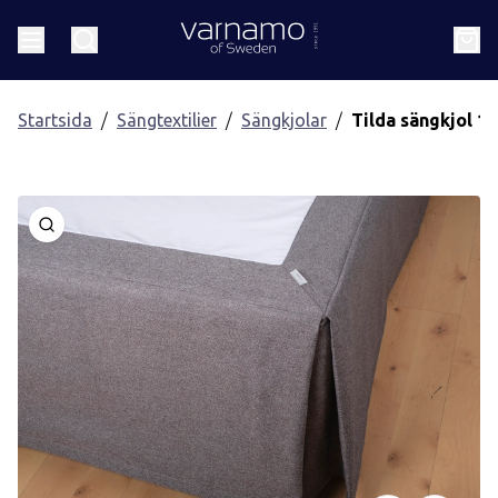
Gå till innehåll
Header.homePage
Meny
Sök
Kund
Startsida
Sängtextilier
Sängkjolar
Tilda sängkjol 1
Öppna