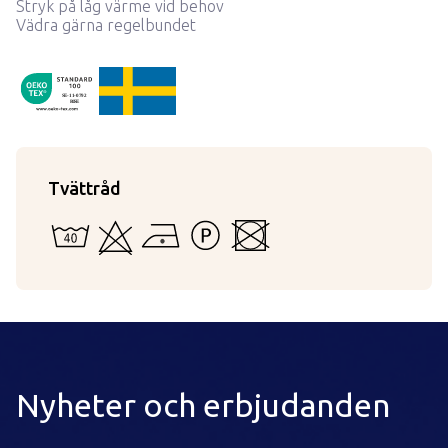
Stryk på låg värme vid behov
Vädra gärna regelbundet
ProductDetail.madeInSweden
OekoTex110792
SE-11-0792
RISE
Tvättråd
40 - Kan vattentvättas i maskin eller för hand
Kan ej blekas
Strykning med låg temperatur
Tål inte starkare tvättvätskor än per
Kan inte torktumlas
Nyheter och erbjudanden