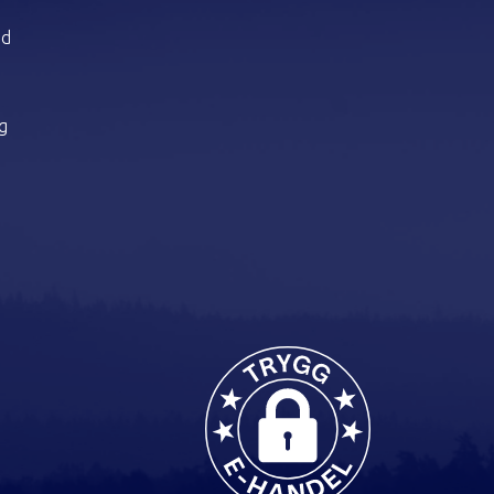
dd
ng