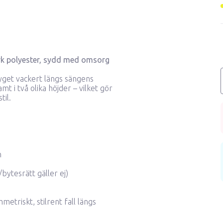
tark polyester, sydd med omsorg
yget vackert längs sängens
amt i två olika höjder – vilket gör
til.
n
bytesrätt gäller ej)
triskt, stilrent fall längs