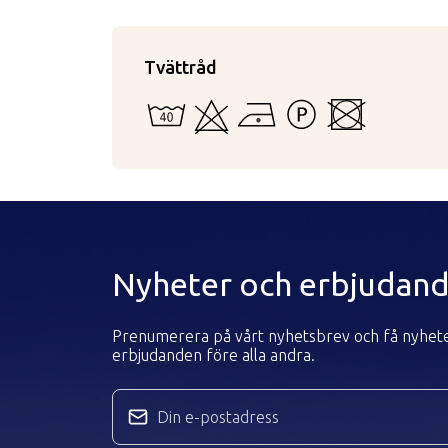
Tvättråd
40 - Kan vattentvättas i maskin eller för 
Kan ej blekas
Strykning med låg temperatur
Tål inte starkare tvättv
Kan inte torktum
Nyheter och erbjudan
Prenumerera på vårt nyhetsbrev och få nyhet
erbjudanden före alla andra.
Din e-postadress