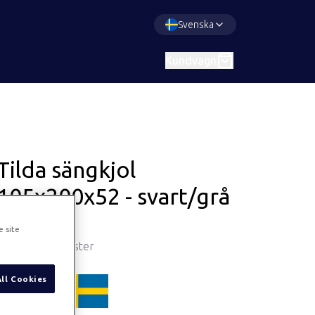
Svenska
Kundvagn
Tilda sängkjol
105x200x52 - svart/grå
Art.
682
e site
Sängkjol i polyester
All Cookies
ProductDetail.madeInSweden
OekoTex110792
SE-11-0792
RISE