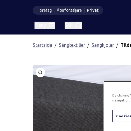
Företag
Återförsäljare
Privat
Meny
Sök
Startsida
Sängtextilier
Sängkjolar
Tild
Öppna
By clicking
navigation, 
Cookies