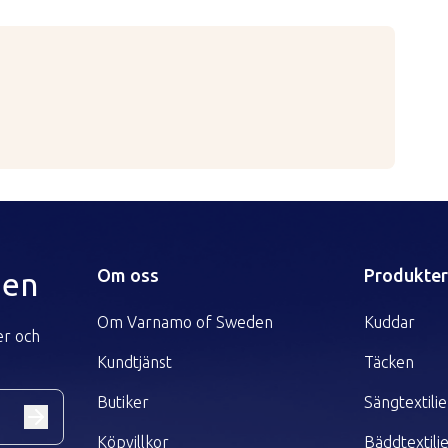
hand
ätskor än perkloretylen
las
Om oss
Produkte
den
Om Varnamo of Sweden
Kuddar
er och
Kundtjänst
Täcken
Butiker
Sängtextilie
Köpvillkor
Bäddtextili