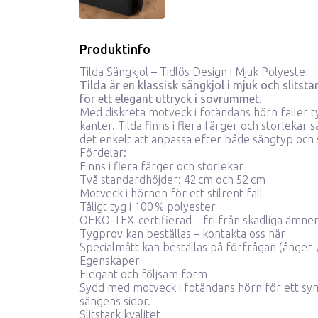
Produktinfo
Tilda Sängkjol – Tidlös Design i Mjuk Polyester
Tilda är en klassisk sängkjol i mjuk och slits
för ett elegant uttryck i sovrummet.
Med diskreta motveck i fotändans hörn faller t
kanter. Tilda finns i flera färger och storlekar s
det enkelt att anpassa efter både sängtyp och s
Fördelar:
Finns i flera färger och storlekar
Två standardhöjder: 42 cm och 52 cm
Motveck i hörnen för ett stilrent fall
Tåligt tyg i 100 % polyester
OEKO‑TEX-certifierad – fri från skadliga ämne
Tygprov kan beställas –
kontakta oss här
Specialmått kan beställas på förfrågan (ånger-/
Egenskaper
Elegant och följsam form
Sydd med motveck i fotändans hörn för ett symme
sängens sidor.
Slitstark kvalitet