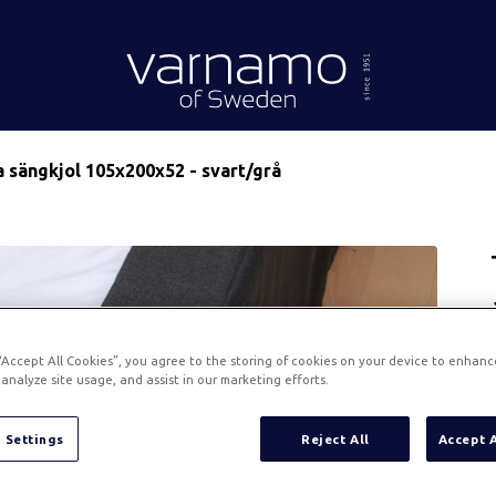
Gå till innehåll
Header.homePage
a sängkjol 105x200x52 - svart/grå
 “Accept All Cookies”, you agree to the storing of cookies on your device to enhanc
analyze site usage, and assist in our marketing efforts.
 Settings
Reject All
Accept 