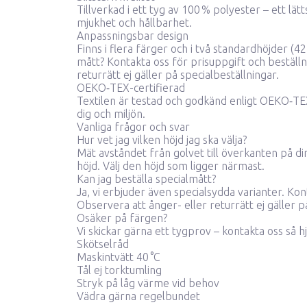
Tillverkad i ett tyg av 100 % polyester – ett l
mjukhet och hållbarhet.
Anpassningsbar design
Finns i flera färger och i två standardhöjder (
mått?
Kontakta oss för prisuppgift och beställn
returrätt ej gäller på specialbeställningar.
OEKO‑TEX-certifierad
Textilen är testad och godkänd enligt OEKO‑TE
dig och miljön.
Vanliga frågor och svar
Hur vet jag vilken höjd jag ska välja?
Mät avståndet från golvet till överkanten på di
höjd. Välj den höjd som ligger närmast.
Kan jag beställa specialmått?
Ja, vi erbjuder även specialsydda varianter.
Kont
Observera att ånger- eller returrätt ej gäller p
Osäker på färgen?
Vi skickar gärna ett tygprov –
kontakta oss så hj
Skötselråd
Maskintvätt 40 °C
Tål ej torktumling
Stryk på låg värme vid behov
Vädra gärna regelbundet