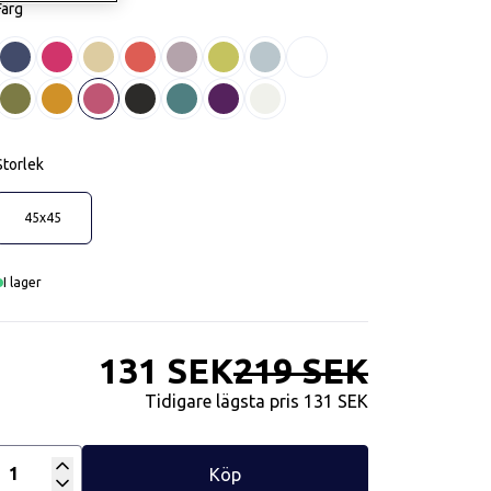
Färg
Blå
Cerise
Champange
Korall
Lavendel
Lime
Ljusblå
Ljusrosa
Olivgrön
Orange
Rosa
Svart
Turkos
Viol
Vit
Storlek
45x45
I lager
131 SEK
219 SEK
Tidigare lägsta pris
131 SEK
Köp
Antal