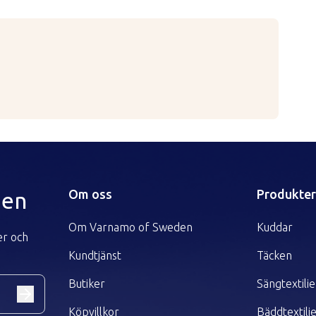
ätskor än perkloretylen
g temperatur
Om oss
Produkte
den
Om Varnamo of Sweden
Kuddar
er och
Kundtjänst
Täcken
Butiker
Sängtextilie
Köpvillkor
Bäddtextili