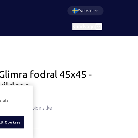
Svenska
Kundvagn
Glimra fodral 45x45 -
vildros
Art.
753
e site
Kuddfodral i dupion silke
All Cookies