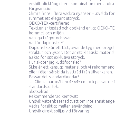
enskilt blickfång eller i kombination med andra
Färgvariation
Glimra finns i flera vackra nyanser – utvalda f
rummet ett elegant uttryck.
OEKO‑TEX-certifierad
Textilen är testad och godkänd enligt OEKO‑TE
hemmet och miljön.
Vanliga frågor och svar
Vad är dupionsilke?
Dupionsilke är ett tätt, levande tyg med oreg
struktur och lyster. Det är ett klassiskt materi
älskat för sitt exklusiva uttryck.
Hur sköter jag kuddfodralet?
Silke är ett känsligt material och vi rekommend
eller följer särskilda tvättråd från tillverkaren.
Passar det standardkuddar?
Ja, Glimra har måtten 45×45 cm och passar de f
standardstorlek.
Skötselråd
Rekommenderad kemtvätt
Undvik vattenbaserad tvätt om inte annat ange
Vädra försiktigt mellan användning
Undvik direkt solljus vid förvaring