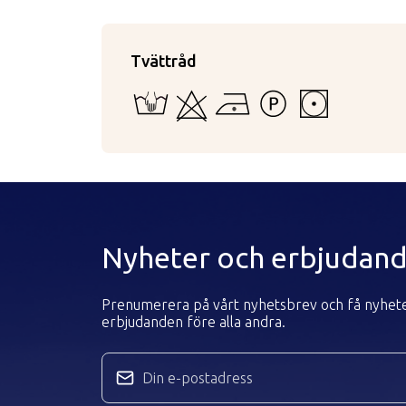
Tvättråd
Endast handtvätt
Kan ej blekas
Strykning med låg temperatur
Tål inte starkare tvättv
Torktumling i lå
Nyheter och erbjudan
Prenumerera på vårt nyhetsbrev och få nyhet
erbjudanden före alla andra.
Din e-postadress