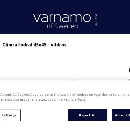
Gå till innehåll
Header.homePage
Glimra fodral 45x45 - vildros
 “Accept All Cookies”, you agree to the storing of cookies on your device to enhanc
analyze site usage, and assist in our marketing efforts.
 Settings
Reject All
Accept 