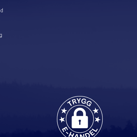
dd
ng