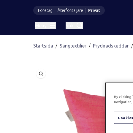
Företag
Återförsäljare
Privat
Meny
Sök
Startsida
Sängtextilier
Prydnadskuddar
Öppna
By clicking
navigation, 
Cookies