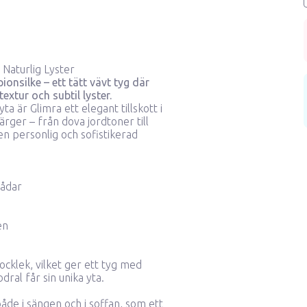
Naturlig Lyster
onsilke – ett tätt vävt tyg där
extur och subtil lyster.
a är Glimra ett elegant tillskott i
ärger – från dova jordtoner till
en personlig och sofistikerad
rådar
en
jocklek, vilket ger ett tyg med
dral får sin unika yta.
åde i sängen och i soffan, som ett