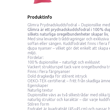
Produktinfo
Glimra Prydnadskuddsfodral – Dupionsilke med 
Glimra är ett prydnadskuddsfodral i 100 % dupi
silkets naturliga oregelbundenheter skapar liv, t
Med sina levande tråddragningar och exklusiva yt
soffan eller sängen. Kuddfodralet finns i flera f
djupa nyanser – vilket gör det enkelt att skapa 
miljö.
Fördelar:
100 % dupionsilke – naturligt och exklusivt
Vackert strukturspel tack vare oregelbundna t
Finns i flera färgnyanser
Dold dragkedja för stilrent intryck
OEKO‑TEX-certifierat – fritt från skadliga ämn
Egenskaper
Naturlig textur
Dupionsilke vävs av två silkestrådar med olika t
naturlig struktur och karaktär – där varje kuddfo
Stilren form
Fodralet är kvadratiskt (45×45 cm) och passar b