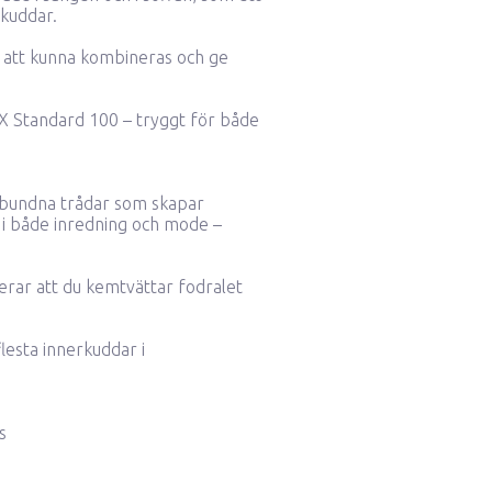
 kuddar.
ör att kunna kombineras och ge
X Standard 100 – tryggt för både
elbundna trådar som skapar
al i både inredning och mode –
erar att du kemtvättar fodralet
lesta innerkuddar i
s