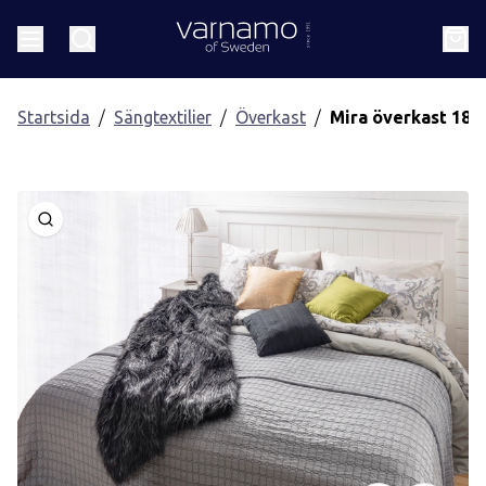
Gå till innehåll
Header.homePage
Meny
Sök
Kund
Startsida
Sängtextilier
Överkast
Mira överkast 180x
Öppna