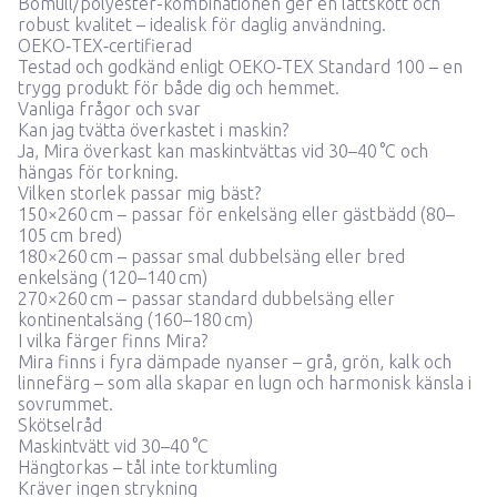
Bomull/polyester-kombinationen ger en lättskött och
robust kvalitet – idealisk för daglig användning.
OEKO‑TEX‑certifierad
Testad och godkänd enligt OEKO‑TEX Standard 100 – en
trygg produkt för både dig och hemmet.
Vanliga frågor och svar
Kan jag tvätta överkastet i maskin?
Ja, Mira överkast kan maskintvättas vid 30–40 °C och
hängas för torkning.
Vilken storlek passar mig bäst?
150×260 cm – passar för enkelsäng eller gästbädd (80–
105 cm bred)
180×260 cm – passar smal dubbelsäng eller bred
enkelsäng (120–140 cm)
270×260 cm – passar standard dubbelsäng eller
kontinentalsäng (160–180 cm)
I vilka färger finns Mira?
Mira finns i fyra dämpade nyanser – grå, grön, kalk och
linnefärg – som alla skapar en lugn och harmonisk känsla i
sovrummet.
Skötselråd
Maskintvätt vid 30–40 °C
Hängtorkas – tål inte torktumling
Kräver ingen strykning