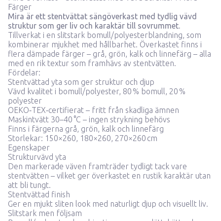
Färger
Mira är ett stentvättat sängöverkast med tydlig vävd
struktur som ger liv och karaktär till sovrummet.
Tillverkat i en slitstark bomull/polyesterblandning, som
kombinerar mjukhet med hållbarhet. Överkastet finns i
flera dämpade färger – grå, grön, kalk och linnefärg – alla
med en rik textur som framhävs av stentvätten.
Fördelar:
Stentvättad yta som ger struktur och djup
Vävd kvalitet i bomull/polyester, 80 % bomull, 20 %
polyester
OEKO‑TEX‑certifierat – fritt från skadliga ämnen
Maskintvätt 30–40 °C – ingen strykning behövs
Finns i färgerna grå, grön, kalk och linnefärg
Storlekar: 150×260, 180×260, 270×260 cm
Egenskaper
Strukturvävd yta
Den markerade väven framträder tydligt tack vare
stentvätten – vilket ger överkastet en rustik karaktär utan
att bli tungt.
Stentvättad finish
Ger en mjukt sliten look med naturligt djup och visuellt liv.
Slitstark men följsam