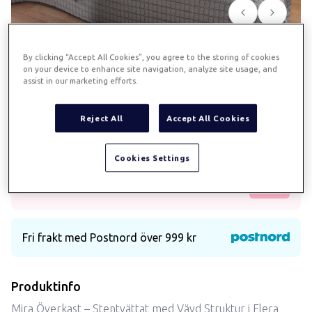
Föregående
Nästa
By clicking “Accept All Cookies”, you agree to the storing of cookies
Mira överkast 180x260 - grå
on your device to enhance site navigation, analyze site usage, and
assist in our marketing efforts.
Art.
615
Reject All
Accept All Cookies
Stentvättat rutmönstrat sängöverkast i en
bomull/polyesterblandning för en exklusiv finish.
Cookies Settings
Betalningsalternativ med Klarna
Fri frakt med Postnord över 999 kr
Produktinfo
Mira Överkast – Stentvättat med Vävd Struktur i Flera