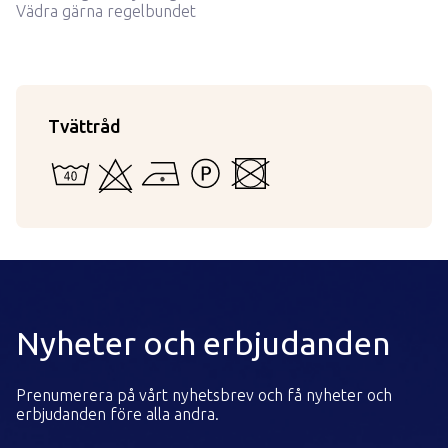
Vädra gärna regelbundet
Tvättråd
40 - Kan vattentvättas i maskin eller för hand
Kan ej blekas
Strykning med låg temperatur
Tål inte starkare tvättvätskor än per
Kan inte torktumlas
Nyheter och erbjudanden
Prenumerera på vårt nyhetsbrev och få nyheter och
erbjudanden före alla andra.