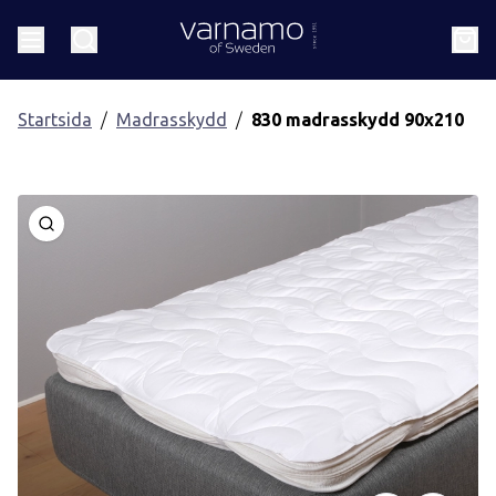
Gå till innehåll
Header.homePage
Meny
Sök
Kund
Startsida
Madrasskydd
830 madrasskydd 90x210
Öppna