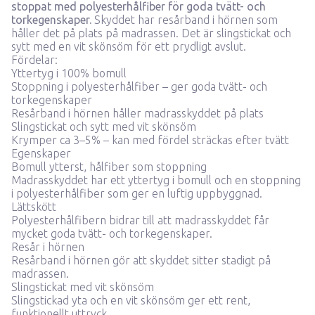
stoppat med polyesterhålfiber för goda tvätt- och
torkegenskaper.
Skyddet har resårband i hörnen som
håller det på plats på madrassen. Det är slingstickat och
sytt med en vit skönsöm för ett prydligt avslut.
Fördelar:
Yttertyg i 100% bomull
Stoppning i polyesterhålfiber – ger goda tvätt- och
torkegenskaper
Resårband i hörnen håller madrasskyddet på plats
Slingstickat och sytt med vit skönsöm
Krymper ca 3–5% – kan med fördel sträckas efter tvätt
Egenskaper
Bomull ytterst, hålfiber som stoppning
Madrasskyddet har ett yttertyg i bomull och en stoppning
i polyesterhålfiber som ger en luftig uppbyggnad.
Lättskött
Polyesterhålfibern bidrar till att madrasskyddet får
mycket goda tvätt- och torkegenskaper.
Resår i hörnen
Resårband i hörnen gör att skyddet sitter stadigt på
madrassen.
Slingstickat med vit skönsöm
Slingstickad yta och en vit skönsöm ger ett rent,
funktionellt uttryck.