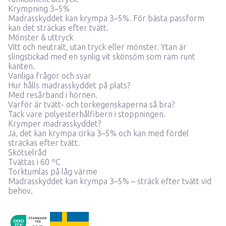
Krympning 3–5%
Madrasskyddet kan krympa 3–5%. För bästa passform
kan det sträckas efter tvätt.
Mönster & uttryck
Vitt och neutralt, utan tryck eller mönster. Ytan är
slingstickad med en synlig vit skönsöm som ram runt
kanten.
Vanliga frågor och svar
Hur hålls madrasskyddet på plats?
Med resårband i hörnen.
Varför är tvätt- och torkegenskaperna så bra?
Tack vare polyesterhålfibern i stoppningen.
Krymper madrasskyddet?
Ja, det kan krympa cirka 3–5% och kan med fördel
sträckas efter tvätt.
Skötselråd
o
Tvättas i 60
C
Torktumlas på låg värme
Madrasskyddet kan krympa 3–5% – sträck efter tvätt vid
behov.
ProductDetail.madeInSweden