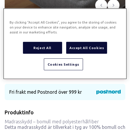
Föregående
Nästa
By clicking “Accept All Cookies”, you agree to the storing of cookies
on your device to enhance site navigation, analyze site usage, and
830 madrasskydd 90x210
assist in our marketing efforts.
Art.
830
Reject All
Accept All Cookies
Madrasskydd i bomullstyg
Cookies Settings
Betalningsalternativ med Klarna
Fri frakt med Postnord över 999 kr
Produktinfo
Madrasskydd – bomull med polyesterhålfiber
Detta madrasskydd är tillverkat i tyg av 100% bomull och