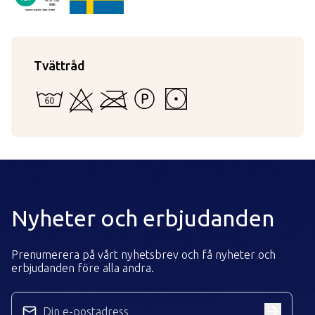
OekoTex22282
SE 22-282
RISE
Tvättråd
60 - Kan vattentvättas i maskin eller för hand
Kan ej blekas
Kan inte strykas
Tål inte starkare tvättvätskor än per
Torktumling i låg temperatur
Nyheter och erbjudanden
Prenumerera på vårt nyhetsbrev och få nyheter och
erbjudanden före alla andra.
Din e-postadress