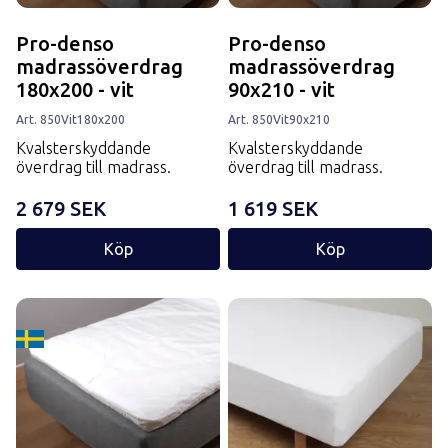
Pro-denso
Pro-denso
madrassöverdrag
madrassöverdrag
180x200 - vit
90x210 - vit
Art.
850
Vit
180x200
Art.
850
Vit
90x210
Kvalsterskyddande
Kvalsterskyddande
överdrag till madrass.
överdrag till madrass.
2 679 SEK
1 619 SEK
Köp
Köp
Tillverkard i Sverige