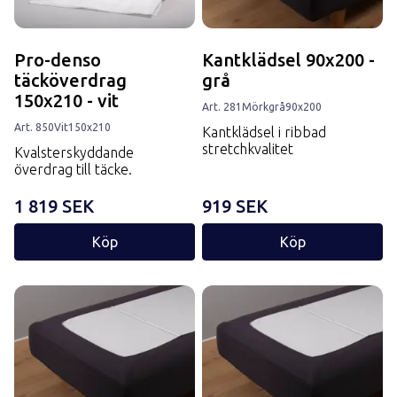
Pro-denso
Kantklädsel 90x200 -
täcköverdrag
grå
150x210 - vit
Art.
281
Mörkgrå
90x200
Art.
850
Vit
150x210
Kantklädsel i ribbad
stretchkvalitet
Kvalsterskyddande
överdrag till täcke.
1 819 SEK
919 SEK
Köp
Köp