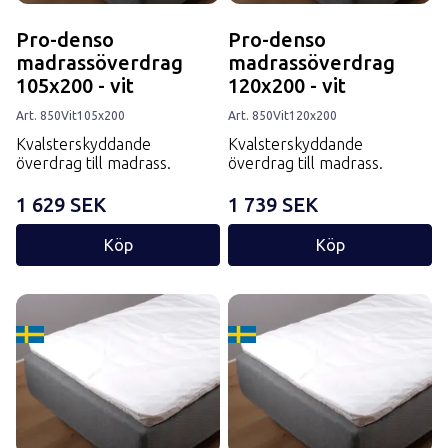
Pro-denso
Pro-denso
madrassöverdrag
madrassöverdrag
105x200 - vit
120x200 - vit
Art.
850
Vit
105x200
Art.
850
Vit
120x200
Kvalsterskyddande
Kvalsterskyddande
överdrag till madrass.
överdrag till madrass.
1 629 SEK
1 739 SEK
Köp
Köp
Tillverkard i Sverige
Tillverkard i Sverige