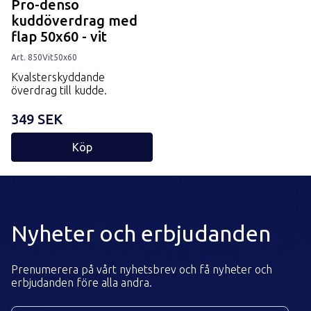
Pro-denso
kuddöverdrag med
flap 50x60 - vit
Art.
850
Vit
50x60
Kvalsterskyddande
överdrag till kudde.
349 SEK
Köp
Nyheter och erbjudanden
Prenumerera på vårt nyhetsbrev och få nyheter och
erbjudanden före alla andra.
Din e-postadress