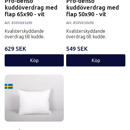
Pro-denso
Pro-denso
kuddöverdrag med
kuddöverdrag med
flap 65x90 - vit
flap 50x90 - vit
Art.
850
Vit
65x90
Art.
850
Vit
50x90
Kvalsterskyddande
Kvalsterskyddande
överdrag till kudde.
överdrag till kudde.
629 SEK
549 SEK
Köp
Köp
Tillverkard i Sverige