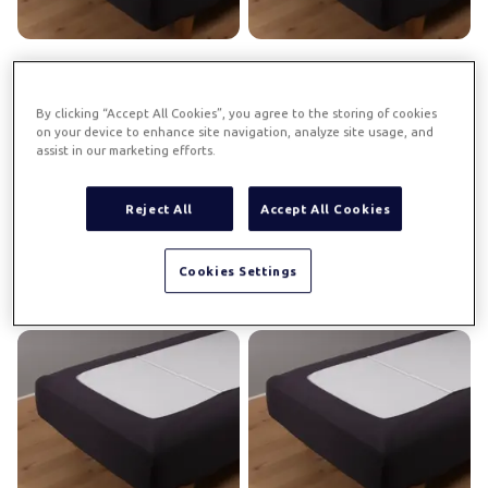
Kantklädsel 105x200
Kantklädsel 180x200
- grå
- grå
By clicking “Accept All Cookies”, you agree to the storing of cookies
on your device to enhance site navigation, analyze site usage, and
Art.
281
Mörkgrå
105x200
Art.
281
Mörkgrå
180x200
assist in our marketing efforts.
Kantklädsel i ribbad
Kantklädsel i ribbad
stretchkvalitet
stretchkvalitet
Reject All
Accept All Cookies
959 SEK
1 189 SEK
Cookies Settings
Köp
Köp