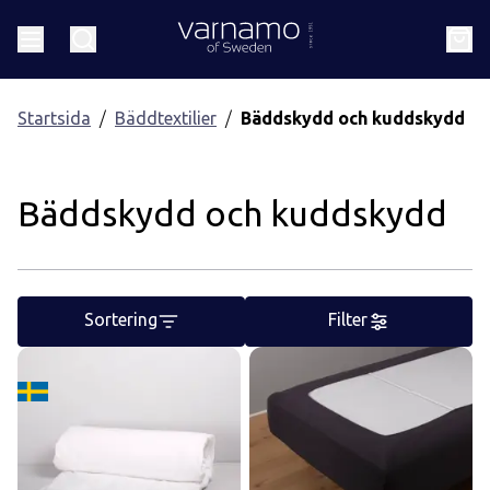
Gå till innehåll
Header.homePage
Meny
Sök
Kund
Startsida
Bäddtextilier
Bäddskydd och kuddskydd
Bäddskydd och kuddskydd
Sortering
Filter
Tillverkard i Sverige