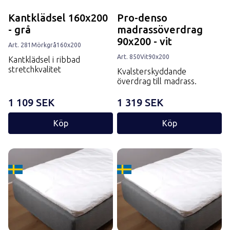
Kantklädsel 160x200
Pro-denso
- grå
madrassöverdrag
90x200 - vit
Art.
281
Mörkgrå
160x200
Art.
850
Vit
90x200
Kantklädsel i ribbad
stretchkvalitet
Kvalsterskyddande
överdrag till madrass.
1 109 SEK
1 319 SEK
Köp
Köp
Tillverkard i Sverige
Tillverkard i Sverige