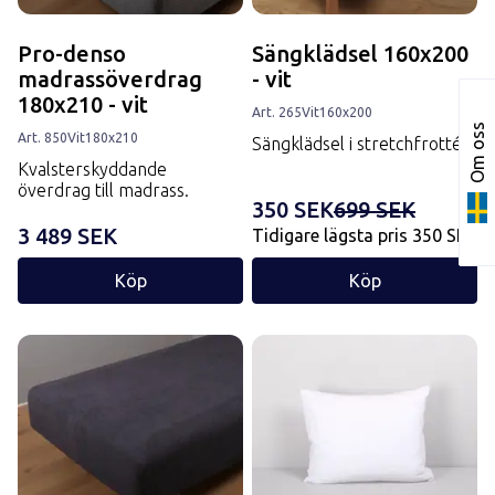
Pro-denso
Sängklädsel 160x200
madrassöverdrag
- vit
180x210 - vit
Art.
265
Vit
160x200
Om oss
Art.
850
Vit
180x210
Sängklädsel i stretchfrotté
Kvalsterskyddande
överdrag till madrass.
350 SEK
699 SEK
3 489 SEK
Tidigare lägsta pris
350 SEK
Köp
Köp