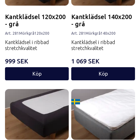
Kantklädsel 120x200
Kantklädsel 140x200
- grå
- grå
Art.
281
Mörkgrå
120x200
Art.
281
Mörkgrå
140x200
Kantklädsel i ribbad
Kantklädsel i ribbad
stretchkvalitet
stretchkvalitet
999 SEK
1 069 SEK
Köp
Köp
Tillverkard i Sverige