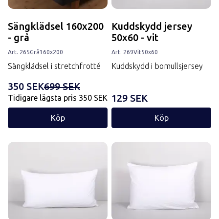
Sängklädsel 160x200
Kuddskydd jersey
- grå
50x60 - vit
Art.
265
Grå
160x200
Art.
269
Vit
50x60
Sängklädsel i stretchfrotté
Kuddskydd i bomullsjersey
350 SEK
699 SEK
129 SEK
Tidigare lägsta pris
350 SEK
Köp
Köp